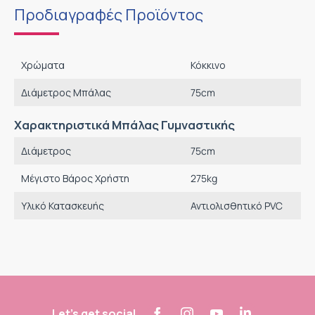
Προδιαγραφές Προϊόντος
Χρώματα
Κόκκινο
Διάμετρος Μπάλας
75
cm
Χαρακτηριστικά Μπάλας Γυμναστικής
Διάμετρος
75
cm
Μέγιστο Βάρος Χρήστη
275
kg
Υλικό Κατασκευής
Αντιολισθητικό PVC
Let's get social