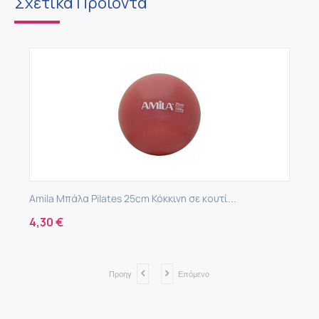
Σχετικά Προϊόντα
Amila Μπάλα Pilates 25cm Κόκκινη σε κουτί...
C
4,30
€
2
Προηγ
Επόμενο