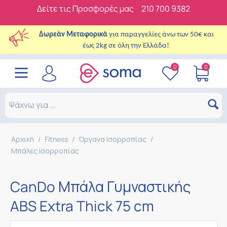
Δείτε τις Προσφορές μας
210 700 9382
Δωρεάν Μεταφορικά
για παραγγελίες άνω των 50€ και
έως 2kg σε όλη την Ελλάδα!
0
0
Αρχική
/
Fitness
/
Όργανα Ισορροπίας
/
Μπάλες Ισορροπίας
CanDo Μπάλα Γυμναστικής
ABS Extra Thick 75 cm