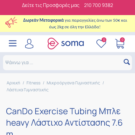
Δείτε τις Προσφορές μας
210 700 9382
Δωρεάν Μεταφορικά
για παραγγελίες άνω των 50€ και
έως 2kg σε όλη την Ελλάδα!
0
0
Αρχική
/
Fitness
/
Μικροόργανα Γυμναστικής
/
Λάστιχα Γυμναστικής
CanDo Exercise Tubing Μπλε
heavy Λάστιχο Αντίστασης 7.6
m