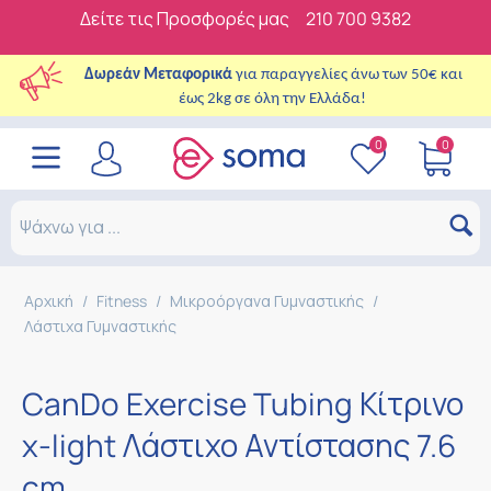
Δείτε τις Προσφορές μας
210 700 9382
Δωρεάν Μεταφορικά
για παραγγελίες άνω των 50€ και
έως 2kg σε όλη την Ελλάδα!
0
0
Αρχική
/
Fitness
/
Μικροόργανα Γυμναστικής
/
Λάστιχα Γυμναστικής
CanDo Exercise Tubing Κίτρινο
x-light Λάστιχο Αντίστασης 7.6
cm