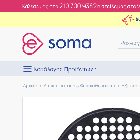
210 700 9382
Κάλεσε μας στο
ή στείλε μας στο 
Δ
Κατάλογος Προϊόντων
Αρχική
/
Αποκατάσταση & Φυσικοθεραπεία
/
Εξασκητ