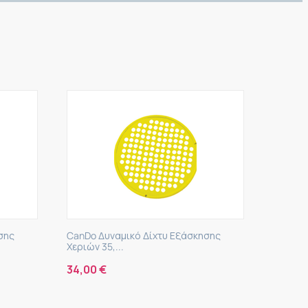
σης
CanDo Δυναμικό Δίχτυ Εξάσκησης
Χεριών 35,...
34,00
€