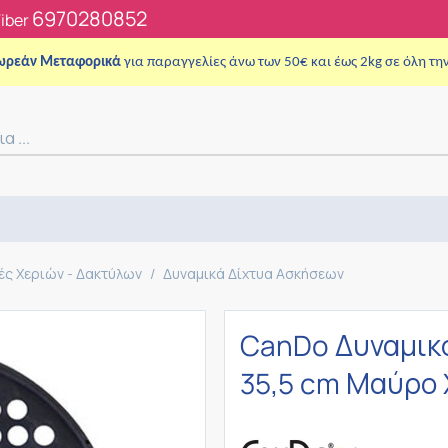
6970280852
Viber
ωρεάν Μεταφορικά
για παραγγελίες άνω των 50€ και έως 2kg σε όλη τη
ές Χεριών - Δακτύλων
/
Δυναμικά Δίχτυα Ασκήσεων
CanDo Δυναμικό
35,5 cm Μαύρο 