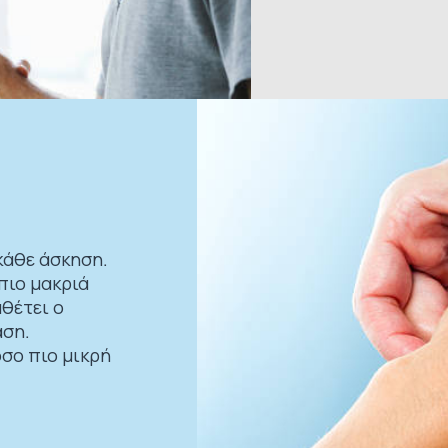
κάθε άσκηση.
πιο μακριά
θέτει ο
αση.
όσο πιο μικρή