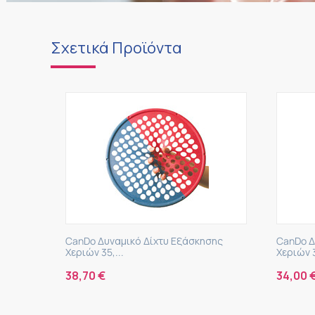
Σχετικά Προϊόντα
CanDo Δυναμικό Δίχτυ Εξάσκησης
CanDo Δ
Χεριών 35,...
Χεριών 3
38,70
€
34,00