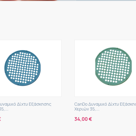
υναμικό Δίχτυ Εξάσκησης
CanDo Δυναμικό Δίχτυ Εξάσκη
5,...
Χεριών 35,...
€
34,00
€