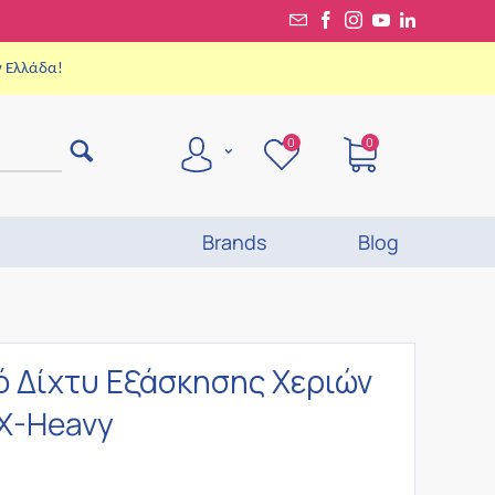
ν Ελλάδα!
0
0
Brands
Blog
 Δίχτυ Εξάσκησης Χεριών
X-Heavy