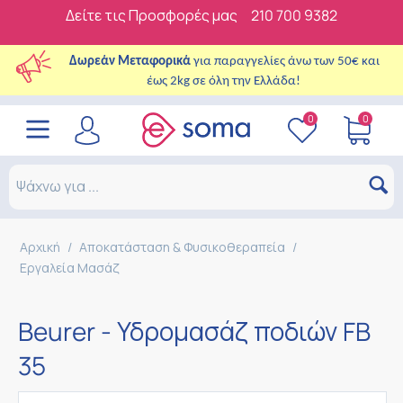
Δείτε τις Προσφορές μας
210 700 9382
Δωρεάν Μεταφορικά
για παραγγελίες άνω των 50€ και
έως 2kg σε όλη την Ελλάδα!
0
0
Αρχική
/
Αποκατάσταση & Φυσικοθεραπεία
/
Εργαλεία Μασάζ
Beurer - Υδρομασάζ ποδιών FB
35