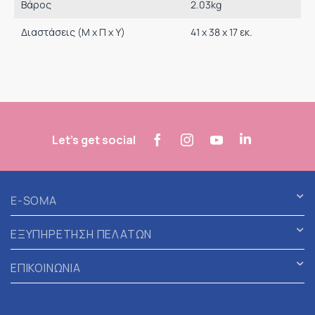
Βάρος
2.03
kg
Διαστάσεις (M x Π x Υ)
41 x 38 x 17 εκ.
Let's get social
E-SOMA
ΕΞΥΠΗΡΕΤΗΣΗ ΠΕΛΑΤΩΝ
ΕΠΙΚΟΙΝΩΝΙΑ