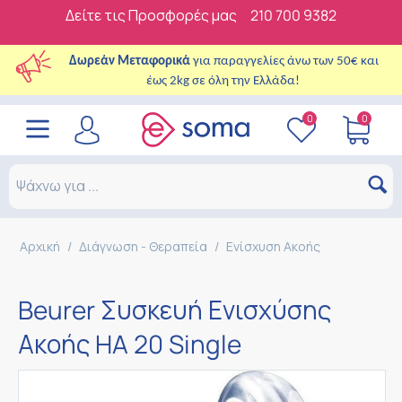
Δείτε τις Προσφορές μας
210 700 9382
Δωρεάν Μεταφορικά
για παραγγελίες άνω των 50€ και
έως 2kg σε όλη την Ελλάδα!
0
0
Αρχική
/
Διάγνωση - Θεραπεία
/
Ενίσχυση Ακοής
Beurer Συσκευή Ενισχύσης
Ακοής HA 20 Single