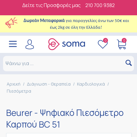
Δείτε τις Προσφορές μας
210 700 9382
Δωρεάν Μεταφορικά
για παραγγελίες άνω των 50€ και
έως 2kg σε όλη την Ελλάδα!
0
0
Αρχική
/
Διάγνωση - Θεραπεία
/
Καρδιολογικά
/
Πιεσόμετρα
Beurer - Ψηφιακό Πιεσόμετρο
Καρπού BC 51