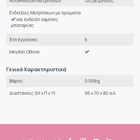
Αποθήκευση Μετρήσεων
120 μετρήσεις
Ενδείξεις Μετρήσεων με Χρώματα
και ένδειξη χαμηλης
μπαταρίας
Έτη Εγγύησης
5
Μεγάλη Οθόνη
Γενικά Χαρακτηριστικά
Βάρος
0.105
kg
Διαστάσεις (M x Π x Υ)
95 x 70 x 80 χιλ.