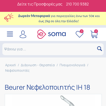
Δείτε τις Προσφορές μας
210 700 9382
Δωρεάν Μεταφορικά
για παραγγελίες άνω των 50€ και
έως 2kg σε όλη την Ελλάδα!
0
0
Αρχική
/
Διάγνωση - Θεραπεία
/
Πνευμονολογικά
/
Νεφελοποιητές
Beurer Νεφελοποιητής IH 18