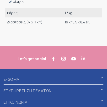
Φίλτρο
Βάρος
1,3
kg
Διαστάσεις (M x Π x Υ)
16 x 15.5 x 8.4 εκ.
Let's get social
E-SOMA
ΕΞΥΠΗΡΕΤΗΣΗ ΠΕΛΑΤΩΝ
ΕΠΙΚΟΙΝΩΝΙΑ