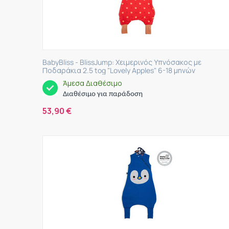
BabyBliss - BlissJump: Χειμερινός Υπνόσακος με
Ποδαράκια 2.5 tog "Lovely Apples" 6-18 μηνών
Άμεσα Διαθέσιμο
Διαθέσιμο για παράδοση
53,90
€