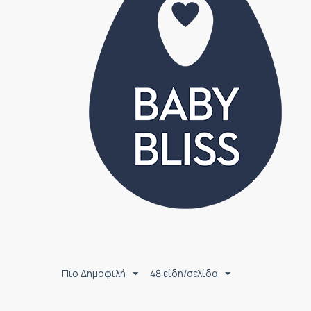
Πιο Δημοφιλή
48 είδη/σελίδα