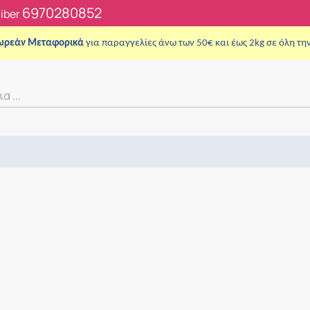
6970280852
Viber
ωρεάν Μεταφορικά
για παραγγελίες άνω των 50€ και έως 2kg σε όλη τη