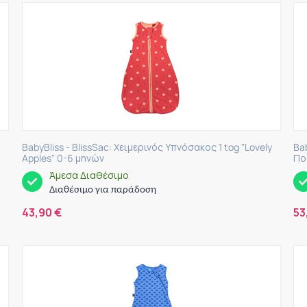
BabyBliss - BlissSac: Χειμερινός Υπνόσακος 1 tog "Lovely
Ba
Apples" 0-6 μηνών
Πο
Άμεσα Διαθέσιμο
Διαθέσιμο για παράδοση
43,90
€
53