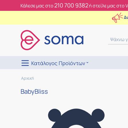
210 700 9382
Κάλεσε μας στο
ή στείλε μας στο 
Δ
Κατάλογος Προϊόντων
Αρχική
BabyBliss