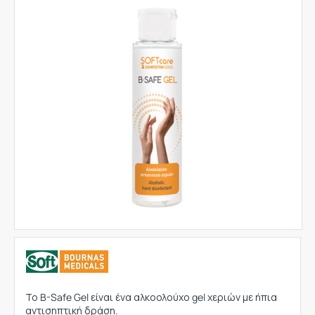
Το B-Safe Gel είναι ένα αλκοολούχο gel χεριών με ήπια
αντισηπτική δράση.