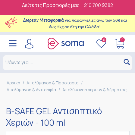
Δείτε τις Προσφορές μας
210 700 9382
Δωρεάν Μεταφορικά
για παραγγελίες άνω των 50€ και
έως 2kg σε όλη την Ελλάδα!
0
0
Αρχική
/
Απολύμανση & Προστασία
/
Απολύμανση & Αντισηψία
/
Aπολύμανση χεριών & δέρματος
B-SAFE GEL Αντισηπτικό
Χεριών - 100 ml