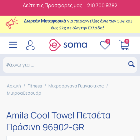
Δείτε τις Προσφορές μας
210 700 9382
Δωρεάν Μεταφορικά
για παραγγελίες άνω των 50€ και
έως 2kg σε όλη την Ελλάδα!
0
0
Αρχική
/
Fitness
/
Μικροόργανα Γυμναστικής
/
Μικροαξεσουάρ
Amila Cool Towel Πετσέτα
Πράσινη 96902-GR