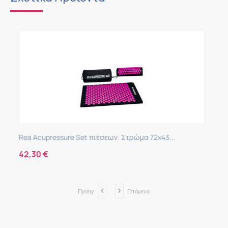
ρώμα 72x43...
Rea Acupressure Στρώμα πιέσεων 72x43c
27,30
€
Προηγ
Επόμενο