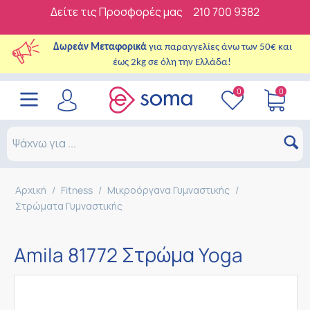
Δείτε τις Προσφορές μας
210 700 9382
Δωρεάν Μεταφορικά
για παραγγελίες άνω των 50€ και
έως 2kg σε όλη την Ελλάδα!
0
0
Αρχική
/
Fitness
/
Μικροόργανα Γυμναστικής
/
Στρώματα Γυμναστικής
Amila 81772 Στρώμα Yoga