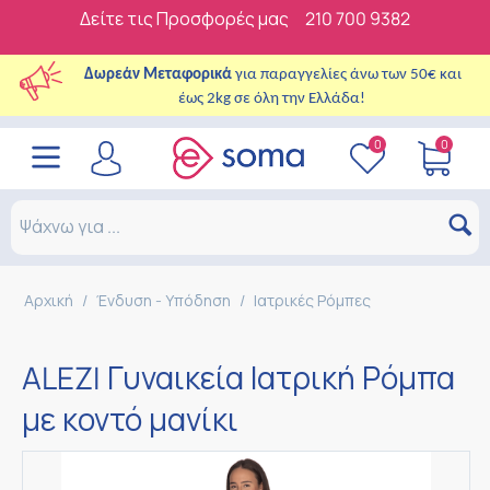
Δείτε τις Προσφορές μας
210 700 9382
Δωρεάν Μεταφορικά
για παραγγελίες άνω των 50€ και
έως 2kg σε όλη την Ελλάδα!
0
0
Αρχική
/
Ένδυση - Υπόδηση
/
Ιατρικές Ρόμπες
ALEZI Γυναικεία Ιατρική Ρόμπα
με κοντό μανίκι