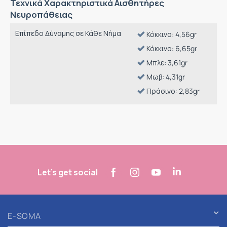
Τεχνικά Χαρακτηριστικά Αισθητήρες
Νευροπάθειας
Επίπεδο Δύναμης σε Κάθε Νήμα
Κόκκινο: 4,56gr
Κόκκινο: 6,65gr
Μπλε: 3,61gr
Μωβ: 4,31gr
Πράσινο: 2,83gr
Let's get social
E-SOMA