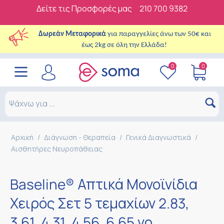
Δείτε τις Προσφορές μας
210 700 9382
Δωρεάν Μεταφορικά
για παραγγελίες άνω των 50€ και
έως 2kg σε όλη την Ελλάδα!
0
0
Αρχική
/
Διάγνωση - Θεραπεία
/
Γενικά Διαγνωστικά
/
Αισθητήρες Νευροπάθειας
Baseline® Απτικά Μονοϊνίδια
Χειρός Σετ 5 τεμαχίων 2.83,
3.61, 4.31, 4.56, 6.65 γρ.