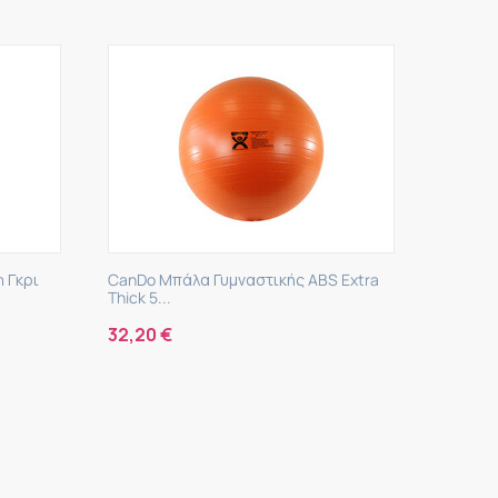
ι
CanDo Μπάλα Γυμναστικής ABS Extra
Amila Μπάλα
Thick 5...
Κόκκινη Bulk
32,20
€
21,90
€