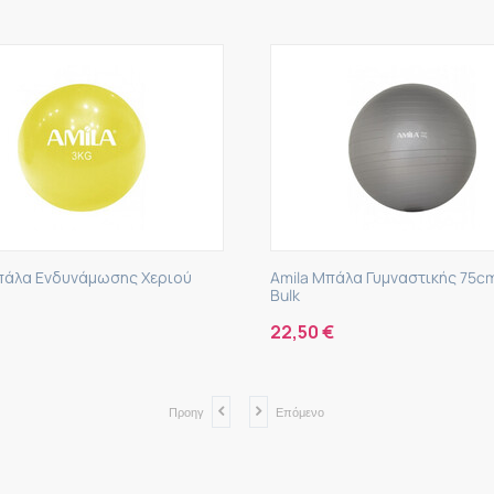
 Ενδυνάμωσης Χεριού
Amila Μπάλα Γυμναστικής 75cm Γκρ
Bulk
22,50
€
Προηγ
Επόμενο