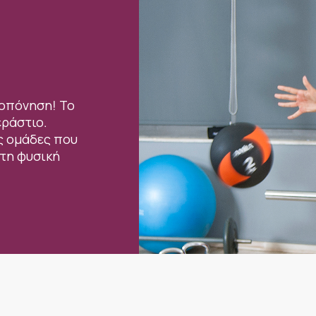
ροπόνηση! Το
εράστιο.
ς ομάδες που
 τη φυσική