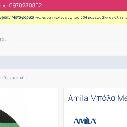
6970280852
Viber
ωρεάν Μεταφορικά
για παραγγελίες άνω των 50€ και έως 2kg σε όλη τη
ς Γυμναστικής
Amila Μπάλα Me