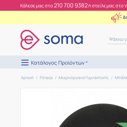
210 700 9382
Κάλεσε μας στο
ή στείλε μας στο 
Δ
Κατάλογος Προϊόντων
Αρχική
/
Fitness
/
Μικροόργανα Γυμναστικής
/
Μπάλε